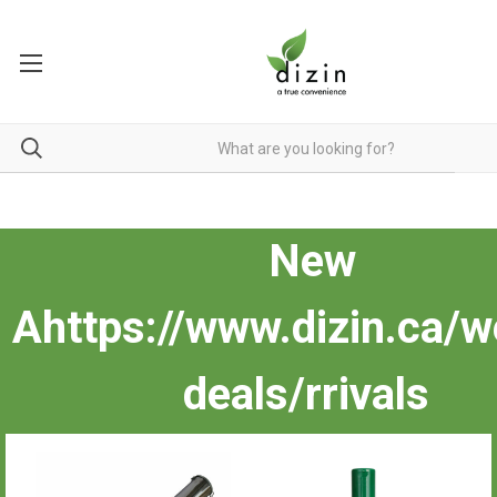
New
A
https://www.dizin.ca/w
deals/
rrivals