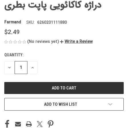
دراژه کاکائویی پاپت بطری
Farmand
6260201111880
SKU:
$2.49
(No reviews yet)
Write a Review
QUANTITY:
CURRENT
STOCK:
DECREASE
INCREASE
QUANTITY
QUANTITY
OF
OF
UNDEFINED
UNDEFINED
ADD TO WISH LIST