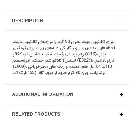
DESCRIPTION
دراژه کاکائویی پاپت بطری 90 گرم با دراژه‌های کاکائویی پاپت،
لحظه‌هایی به شیرینی و رنگارنگی دانه‌های پاپت برای کودکتان
رقم بزنید. ترکیبات شکر، جانشین کره کاکائو (CBS)، پودر
کاکائو،شیر خشک، امولسیفایر (لستین (E322))، کارنوباواکس
(E903)، طعم دهنده و رنگ های مجازخوراکی (E104 ,E110
,E122 ,E133). برند پاپت وزن 90 گرم خرید از دیجی‌کالا
ADDITIONAL INFORMATION
RELATED PRODUCTS